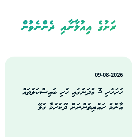
ރަށުގެ އިއުލާނާއި ދެންނެވުން
09-08-2026
ހަރަހެރި 3 ގުދަނުގައި ހުރި ބައިސްކަލުތައް
އާންމު ރައްޔިތުންނަށް ދޫކުރުމާ ގުޅޭ