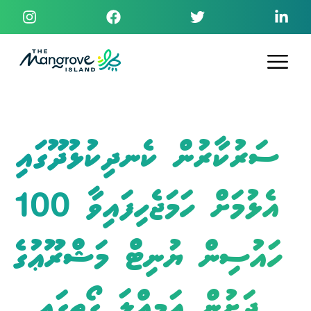
ސަރުކާރުން ކެނދިކުޅުދޫގައި
އެޅުމަށް ހަމަޖެހިފައިވާ 100
ހައުސިން ޔުނިޓް މަޝްރޫޢުގެ
ދަށުން އަމިއްލަ ގޯތީގައި