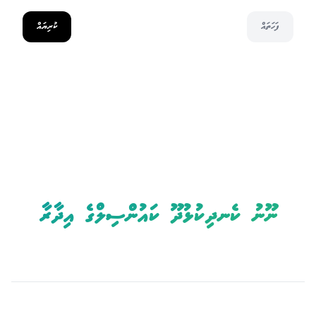
ފަހަތައް
ކުރިޔައް
ނޫނު ކެނދިކުޅުދޫ ކައުންސިލްގެ އިދާރާ