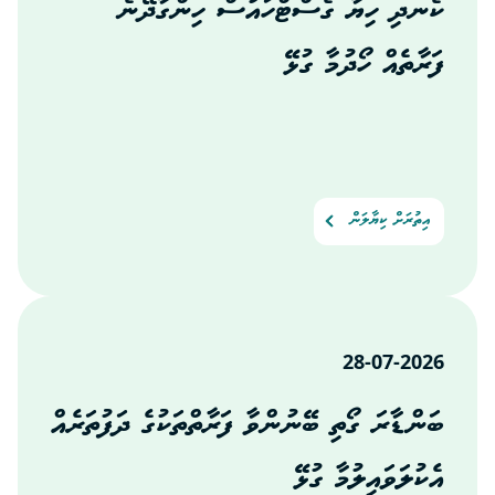
ކެނދި ހިޔާ ގެސްޓްހައުސް ހިންގާދޭނެ
ފަރާތެއް ހޯދުމާ ގުޅޭ
އިތުރަށް ކިޔާލަން
28-07-2026
ބަންޑާރަ ގޯތި ބޭނުންވާ ފަރާތްތަކުގެ ދަފުތަރެއް
އެކުލަވައިލުމާ ގުޅޭ