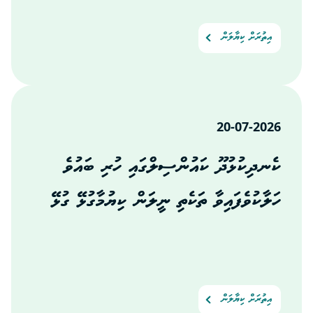
އިތުރަށް ކިޔާލަން
20-07-2026
ކެނދިކުޅުދޫ ކައުންސިލްގައި ހުރި ބައުވެ
ހަލާކުވެފައިވާ ތަކެތި ނީލަން ކިޔުމާގުޅޭ ގުޅޭ
އިތުރަށް ކިޔާލަން