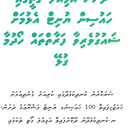
ހައުސިން ޔުނިޓް އެޅުމަށް
ޝައުގުވެރިވާ ފަރާތްތައް ހޯދުމާ
ގުޅޭ
ސަރުކާރުން ކެނދިކުޅުދޫގައި ކުރިއަށް ގެންދިއުމަށް
ހަމަޖެހިފައިވާ 100 ހައުސިންގ ޔުނިޓް މަޝްރޫޢުގެ ދަށުން،
ނ.ކެނދިކުޅުދޫން ދޫކޮށްފައިވާ އަމިއްލަ ގޯތި ތަކުގައި