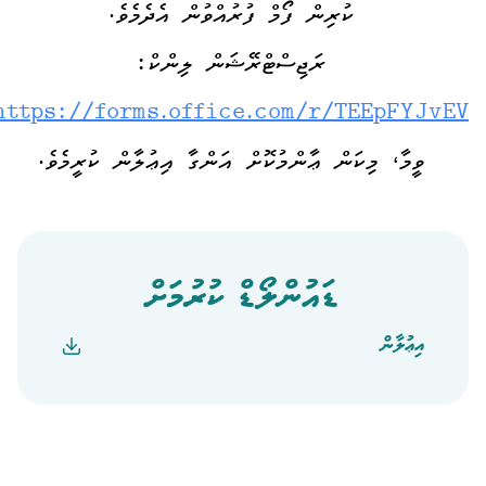
ކުރިން ފޯމް ފުރުއްވުން އެދެމެވެ.
ރަޖިސްޓްރޭޝަން ލިންކް:
https://forms.office.com/r/TEEpFYJvEV
ވީމާ، މިކަން ޢާންމުކޮށް އަންގާ އިޢުލާން ކުރީމެވެ.
ޑައުންލޯޑް ކުރުމަށް
އިޢުލާން