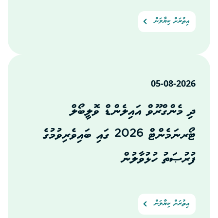
އިތުރަށް ކިޔާލަން
05-08-2026
ދި މެންގްރޫވް އައިލެންޑް ވޮލީބޯލް
ޓޯރނަމެންޓް 2026 ގައި ބައިވެރިވުމުގެ
ފުރުޞަތު ހުޅުވާލުން
އިތުރަށް ކިޔާލަން