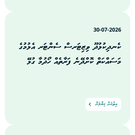
30-07-2026
ކެނދިކުޅުދޫ ވިޒިޓަރސް ސެންޓަރ އެޅުމުގެ
މަސައްކަތް ކޮށްދޭނެ ފަރާތެއް ހޯދުމާ ގުޅޭ
އިތުރަށް ކިޔާލަން