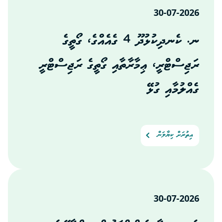
30-07-2026
ނ. ކެނދިކުޅުދޫ 4 ގެއެއްގެ، ގޯތީގެ
ރަޖިސްޓްރީ، ޢިމާރާތާއި ގޯތީގެ ރަޖިސްޓްރީ
ގެއްލުމާއި ގުޅޭ
އިތުރަށް ކިޔާލަން
30-07-2026