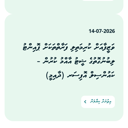
14-07-2026
ވަޒީފާއަށް ކުރިމަތިލި ފަރާތްތަކަށް ޕޮއިންޓު
ލިބުނުގޮތުގެ ޝީޓު އާއްމު ކުރުން –
ކައުންސިލް އޮފިސަރ (ދާއިމީ)
އިތުރަށް ކިޔާލަން