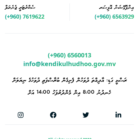
އިންފޮމޭޝަން އޮފިސަރ
ސެކްރެޓަރީ ޖެނެރަލް
(+960) 7619622
(+960) 6563929
(+960) 6560013
info@kendikulhudhoo.gov.mv
ރަސްމީ ގަޑި: އާދިއްތަ ދުވަހުން ފެށިގެން ބުރާސްފަތި ދުވަހުގެ ނިޔަލަށް
ހެނދުނު 8:00 އިން މެންދުރުފަހު 14:00 އަށް