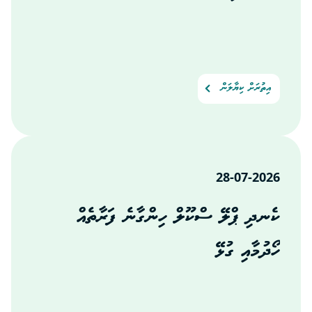
އިތުރަށް ކިޔާލަން
28-07-2026
ކެނދި ޕްލޭ ސްކޫލް ހިންގާނެ ފަރާތެއް
ހޯދުމާއި ގުޅޭ