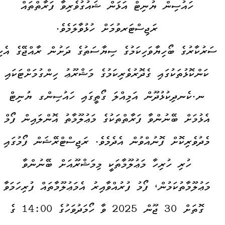
ހައުސިން ޔުނިޓް އަޅަން ޝައުގުވެރިވާ ފަރާތްތައް
ރަޖިސްޓަރވުމަށް ހުޅުވާލަމެވެ.
ސަރުކާރުގެ ބޯހިޔާވަހިކަމުގެ ސިޔާސަތުގެ ދަށުން ރާއްޖޭގެ އެކި
ކަންކޮޅުތަކުގައި ގެދޮރުވެރިކަމުގެ މަޝްރޫޢު ހިންގުމަށްޓަކައި
ނ.ކެނދިކުޅުދޫން އަމިއްލަ ގޯތީގައި ހައުސިންގ ޔުނިޓް
އެޅުމަށް ބޭނުންވާ ފަރާތްތަކުގެ މަޢުލޫމާތު އޮންލައިން ފޯމް
މެދުވެރިކޮށް ފޮނުއްވުން އެދެމެވެ. ރަޖިސްޓްރޭޝަން ފޯމުގައި
ހުރި ހުރިހާ މަޢުލޫމާތަކީ މިމަޝްރޫއަށް ބޭނުންވާ
މަޢުލޫމާތުކަމުން، ފޯމު ފުރުއްވާއިރު އެމަޢުލޫމާތައް ފުރިހަމަވާ
ގޮތަށް 30 ޖޫން 2025 ވާ ހޯމަދުވަހުގެ 14:00 ގެ