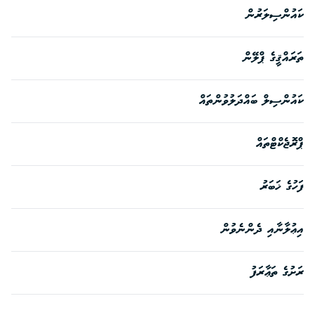
ކައުންސިލަރުން
ތަރައްޤީގެ ޕްލޭން
ކައުންސިލް ބައްދަލުވުންތައް
ޕްރޮޖެކްޓްތައް
ފަހުގެ ޚަބަރު
އިޢުލާނާއި ދެންނެވުން
ރަށުގެ ތަޢާރަފު