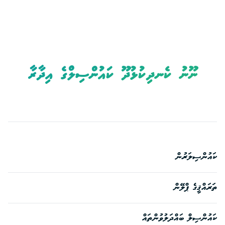
ނޫނު ކެނދިކުޅުދޫ ކައުންސިލްގެ އިދާރާ
ކައުންސިލަރުން
ތަރައްޤީގެ ޕްލޭން
ކައުންސިލް ބައްދަލުވުންތައް