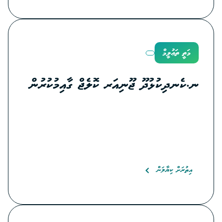
މަތީ ތަޢުލީމް
ނ.ކެނދިކުޅުދޫ ޖޫނިއަރ ކޮލެޖް ގާއިމުކުރުން
އިތުރަށް ކިޔާލަން