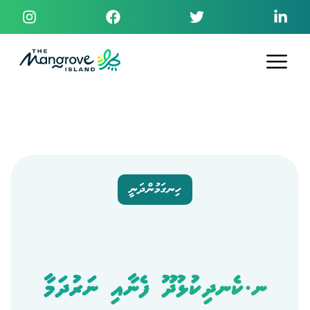
ހިނގަމުންދަނީ
ނ.ކެނދިކުޅުދޫ ފެނާއި ނަރުދަމާ