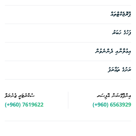
ޕްރޮޖެކްޓްތައް
ފަހުގެ ޚަބަރު
އިޢުލާނާއި ދެންނެވުން
ރަށުގެ ތަޢާރަފު
އިންފޮމޭޝަން އޮފިސަރ
ސެކްރެޓަރީ ޖެނެރަލް
(+960) 7619622
(+960) 6563929