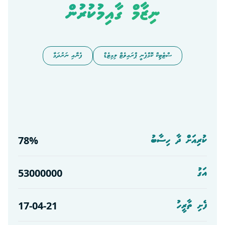
ނިޒާމް ގާއިމުކުރުން
ސްޓެޓިކް ކޮމްޕެނީ ޕްރައިވެޓް ލިމިޓެޑް
ފެނާއި ނަރުދަމާ
78
%
ކުރިއަށް ދާ ހިސާބު
53000000
އަގު
17-04-21
ފެށި ތާރީހު