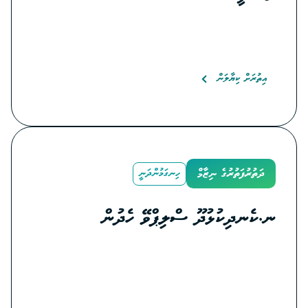
އިތުރަށް ކިޔާލަން
ދަތުރުފަތުރުގެ ނިޒާމް
ހިނގަމުންދަނީ
ނ.ކެނދިކުޅުދޫ ސްލިޕްވޭ ހެދުން