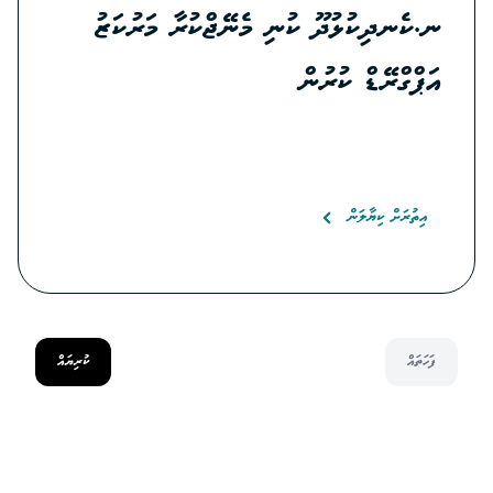
ނ.ކެނދިކުޅުދޫ ކުނި މެނޭޖްކުރާ މަރުކަޒު
އަޕްގްރޭޑް ކުރުން
އިތުރަށް ކިޔާލަން
ފަހަތައް
ކުރިޔައް