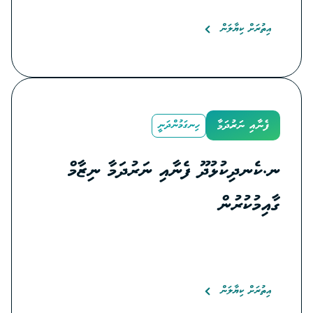
އިތުރަށް ކިޔާލަން
ފެނާއި ނަރުދަމާ
ހިނގަމުންދަނީ
ނ.ކެނދިކުޅުދޫ ފެނާއި ނަރުދަމާ ނިޒާމް
ގާއިމުކުރުން
އިތުރަށް ކިޔާލަން