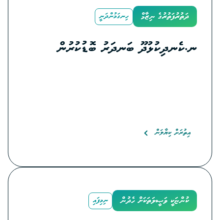
ދަތުރުފަތުރުގެ ނިޒާމް
ހިނގަމުންދަނީ
ނ.ކެނދިކުޅުދޫ ބަނދަރު ބޮޑުކުރުން
އިތުރަށް ކިޔާލަން
ކުންޏަކީ ވަޞީލަތަކަށް ހެދުން
ނިމިފައި