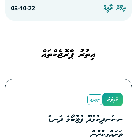
03-10-22
ނިމޭނެ ތާރީޙް
އިތުރު ޕްރޮޖެކްތައް
ކުޅިވަރު
ނިމިފައި
ނ.ކެނދިކުޅުދޫ ފުޓުބޯޅަ ދަނޑު
ތަރައްގީކުރުން