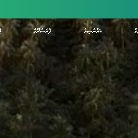
ތު
ކައުންސިލް
ޕްރެސްރޫމް
ޕ