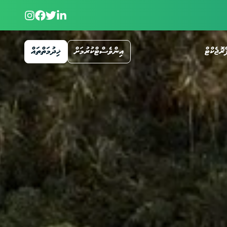
ްރޮޖެކްޓް
އިންވެސްޓްކުރުމަށް
ޚިދުމަތްތައް