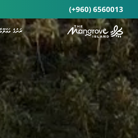
(+960) 6560013
ރަށުގެ މަޢުލޫމާ