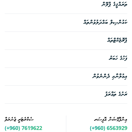
ތަރައްޤީގެ ޕްލޭން
ކައުންސިލް ބައްދަލުވުންތައް
ޕްރޮޖެކްޓްތައް
ފަހުގެ ޚަބަރު
އިޢުލާނާއި ދެންނެވުން
ރަށުގެ ތަޢާރަފު
އިންފޮމޭޝަން އޮފިސަރ
ސެކްރެޓަރީ ޖެނެރަލް
(+960) 7619622
(+960) 6563929