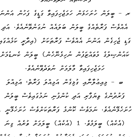
ފުރުޞަތެއް ނުދެވޭނެއެވެ.
ރ - ބީލަން ހުށަހަޅަން ހަމަޖެހިފައިވާ ގަޑީގެ ފަހުން އަންނަ
އެއްވެސް ފަރާތެއްގެ ބީލަން ބަލައެއް ނުގަނެވޭނެއެވެ. އަދި
ގަޑި ޖެހިގެން އަންނަ އެއްވެސް ފަރާތަކަށް (އިދާރީ ކަމެއްގައި
ކައުންސިލުގެ މުވައްޒަފުން ނުހިމެނޭހެން) ބީލަން ކެނޑުމަށް
ހަމަޖެހިފައިވާ މާލަމަށް ނުވަދެވޭނެއެވެ.
ބ - މިއިޢުލާނާއި ގުޅިގެން އަމިއްލަ ފަރާތް، އަމިއްލަ
ފަރުދުންގެ ވިޔަފާރި އަދި ކުންފުނި ނަމުގައިވެސް ބީލަން
ހުށަހެޅޭނެއެވެ. ނަމަވެސ
(އެކެއް) ބީލަމެވެ. 1 (އެކެއް) ބީލަމަށް ވުރެއް ގިނަ