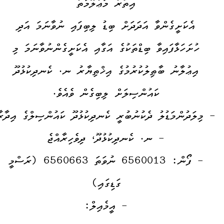
އިތުރު މަޢުލޫމާތު
އެކަށީގެންވާ އަދަދަށް ބިޑު ލިބިފައި ނުވާނަމަ އަދި
ހުށަހަޅާފައިވާ ބިޑްތަކުގެ އަގާއި އެކަށީގެންނުވާނަމަ މި
އިޢުލާނު ބާޠިލުކުރުމުގެ އިޚްތިޔާރު ނ. ކެނދިކުޅުދޫ
ކައުންސިލަށް ލިބިގެން ވެއެވެ.
- މިލަދުންމަޑުލު ދެކުނުބުރީ ކެނދިކުޅުދޫ ކައުންސިލްގެ އިދާރ
- ނ. ކެނދިކުޅުދޫ، ދިވެހިރާއްޖެ
- ފޯން: 6560013 ނުވަތަ 6560663 (ރަސްމީ
ގަޑިގައި)
- އީމެއިލް: