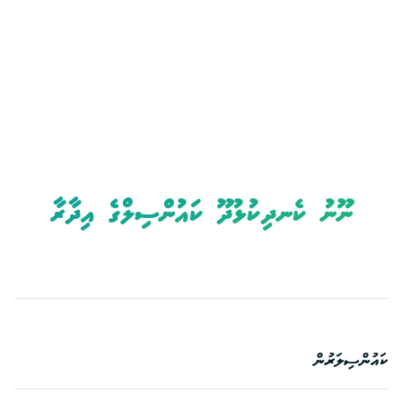
ނޫނު ކެނދިކުޅުދޫ ކައުންސިލްގެ އިދާރާ
ކައުންސިލަރުން