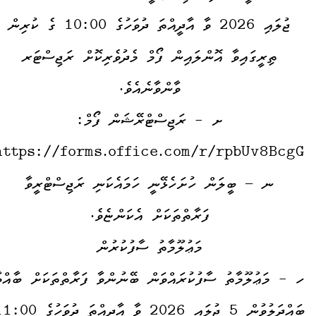
ޖުލައި 2026 ވާ އާދީއްތަ ދުވަހުގެ 10:00 ގެ ކުރިން
ތިރީގައިވާ އޮންލައިން ފޯމް މެދުވެރިކޮށް ރަޖިސްޓަރ
ވާންވާނެއެވެ.
ށ - ރަޖިސްޓްރޭޝަން ފޯމް:
https://forms.office.com/r/rpbUv8BcgG
ނ – ބީލަން ހުށަހެޅޭނީ ހަމައެކަނި ރަޖިސްޓްރީވާ
ފަރާތްތަކަށް އެކަންޏެވެ.
މަޢުލޫމާތު ސާފުކުރުން
ހ - މަޢުލޫމާތު ސާފުކުރައްވަން ބޭނުންވާ ފަރާތްތަކަށް ބާއްވ
ބައްދަލުވުން 5 ޖުލައި 2026 ވާ އާދީއްތަ ދުވަހުގ