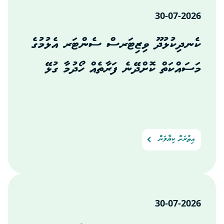
30-07-2026
ކެނދިކުޅުދޫ ވިޒިޓަރސް ސެންޓަރ އެޅުމުގެ
މަސައްކަތް ކޮށްދޭނެ ފަރާތެއް ހޯދުމާ ގުޅޭ
އިތުރަށް ކިޔާލަން
30-07-2026