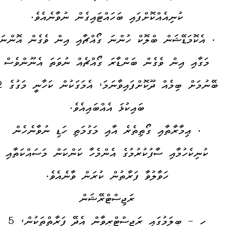
ކުނިއެއްކޮށްފައި ބަހައްޓައިގެން ނުވާނެއެވެ.
. އެކޮމަޑޭޝަން ބްލޮކް ހުންނަ ގޯއްޗާއި އިން ވެގެން އޮންނަ
މަގާއި އިން ވެގެން ބަންޑާރަ ގޯއްޗެއް ނުވަތަ އެނޫންވެސް
ބޭނުމަށް ބިމެއް ދޫކޮށ
ބައިކުޅަ އެއްބައިއެވެ.
. ޢިމާރާތާއި ގޯތިތެރެ އާއި މަގުމަތި ހަޑި ނުވާނެހެން
ކުނިކެހުމާއި ސާފުކުރުމުގެ އެންމެހާ ކަންކަން މަސައްކަތާއި
ހަވާލުވާ ފަރާތުން ކުރަން ވާނެއެވެ.
ރަޖިސްޓްރޭޝަން
ހ - ބީލަމުގައި ރަޖިސްޓްރީވާން އެދޭ ފަރާތްތަކުން، 5