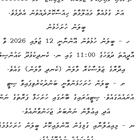
އަށް ގުޅުއްވާ މަޢުލޫމާތު ހިއްސާކޮށްދެއްވުން އެދެމެވެ.
ބީލަން ހުށަހެޅުން
ހ - ބީލަން ހުޅުވުން އޮންނާނީ 12 ޖުލައި 2026 ވާ
އާދީއްތަ ދުވަހުގެ 11:00 ގައި ނ. ކެނދިކުޅުދޫ ކައުންސިލ
އިދާރާގެ ޖަލްސާކުރާ މާލަން (ކެނދި މާލަން) ގައެވެ.
ށ - ބީލަން ހުށަހަޅަންވާނީ ބަންދުކުރެވިފައިވާ ސިޓީ
އުރައެއްގައެވެ. ސިޓީއުރައިގެ ބޭރުގައި ހުށަހަޅާ ފަރާތުގެ ނަން
އަދި އިޢުލާން ނަންބަރު ޖަހަންވާނެއެވެ.
ނ - މިއިޢުލާނާއި ގުޅިގެން އޮންލައިކޮަށް ބީލަން ހުށަހެޅުމުގ