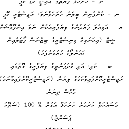
ށ - ހުށަހަޅާ ފަރާތުގެ އައި.ޑީ ކާޑު ކޮޕީ
ނ - ކުންފުނިން ބީލަން ހުށަހަޅާނަމަ، ރަޖިސްޓްރީ ކޮޕީ
ރ - އަމިއްލަ ފަރުދުންގެ ވިޔަފާރިއަކުން ނަމަ އިންފޮމޭޝަން
ޝީޓް (އިކަނަމިކް މިނިސްޓްރީގެ ބިޒްނަސް ޕޯޓަލްއިން
ޑައުންލޯޑް ކުުުރުމަށްފަހު)
ބ – ކުދި، އަދި މެދުފަންތީގެ ވިޔަފާރީގެ ގޮތުގައި
ރަޖިސްޓްރީކޮށްފައިވާކަމުގެ ލިޔުން (ރަޖިސްޓްރީކޮށްފައިވާނަމަ)
މާކްސް ދިނުން
މަސައްކަތް ކުރުމަށް ހުށަހަޅާ އަގަށް % 100 (ސަތޭކަ
ޕަސަންޓް)