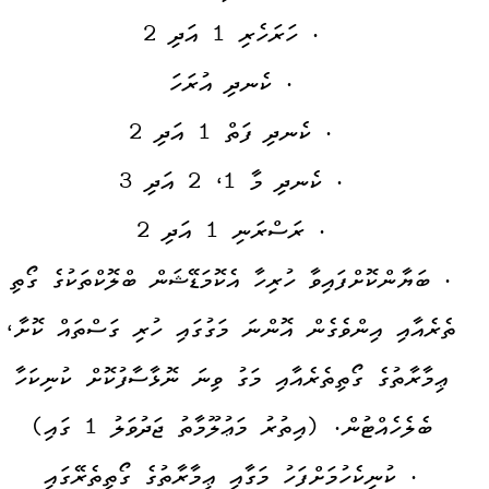
. ހަރަހެރި 1 އަދި 2
. ކެނދި އުރަހަ
. ކެނދި ފަތް 1 އަދި 2
. ކެނދި މާ 1، 2 އަދި 3
. ރަސްރަނި 1 އަދި 2
. ބަޔާންކޮށްފައިވާ ހުރިހާ އެކޮމަޑޭޝަން ބްލޮކްތަކުގެ ގޯތި
ތެރެއާއި އިންވެގެން އޮންނަ މަގުގައި ހުރި ގަސްތައް ކޮށާ،
ޢިމާރާތުގެ ގޯތިތެރެއާއި މަގު ވިނަ ނޮޅާސާފުކޮށް ކުނިކަހާ
ބެލެހެއްޓުން. (އިތުރު މަޢުލޫމާތު ޖަދުވަލު 1 ގައި)
. ކުނިކެހުމަށްފަހު މަގާއި ޢިމާރާތުގެ ގޯތިތެރޭގައި