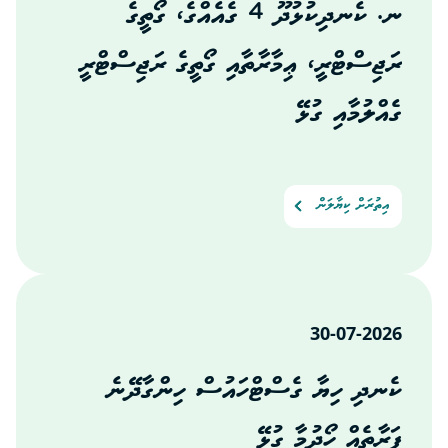
ނ. ކެނދިކުޅުދޫ 4 ގެއެއްގެ، ގޯތީގެ
ރަޖިސްޓްރީ، ޢިމާރާތާއި ގޯތީގެ ރަޖިސްޓްރީ
ގެއްލުމާއި ގުޅޭ
އިތުރަށް ކިޔާލަން
30-07-2026
ކެނދި ހިޔާ ގެސްޓްހައުސް ހިންގާދޭނެ
ފަރާތެއް ހޯދުމާ ގުޅޭ