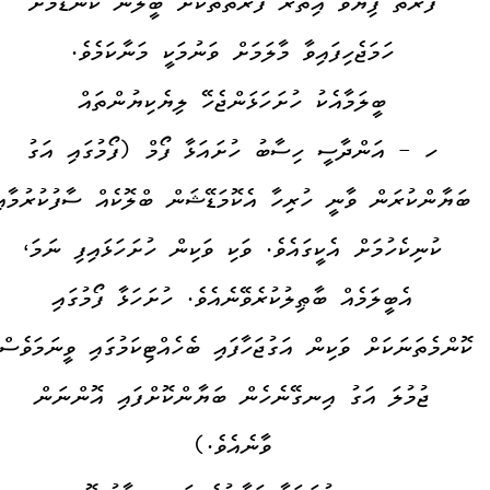
ފަރާތް ފިޔަވާ އިތުރު ފަރާތްތަކަށް ބީލަން ކެނޑުމަށް
ހަމަޖެހިފައިވާ މާލަމަށް ވަނުމަކީ މަނާކަމެވެ.
ބީލަމާއެކު ހުށަހަޅަންޖެހޭ ލިޔެކިޔުންތައް
ހ - އަންދާސީ ހިސާބު ހުށައަޅާ ފޯމް (ފޯމުގައި އަގު
ބަޔާންކުރަން ވާނީ ހުރިހާ އެކޮމަޑޭޝަން ބްލޮކެއް ސާފުކުރުމާއި
ކުނިކެހުމަށް އެކީގައެވެ. ވަކި ވަކިން ހުށަހަޅައިފި ނަމަ،
އެބީލަމެއް ބާޠިލުކުރެވޭނެއެވެ. ހުށަހަޅާ ފޯމުގައި
ކޮންމެތަނަކަށް ވަކިން އަގުޖަހާފައި ބެހެއްޓިކަމުގައި ވީނަމަވެސް
ޖުމުލަ އަގު އިނގޭނެހެން ބަޔާންކޮށްފައި އޮންނަން
ވާނެއެވެ.)