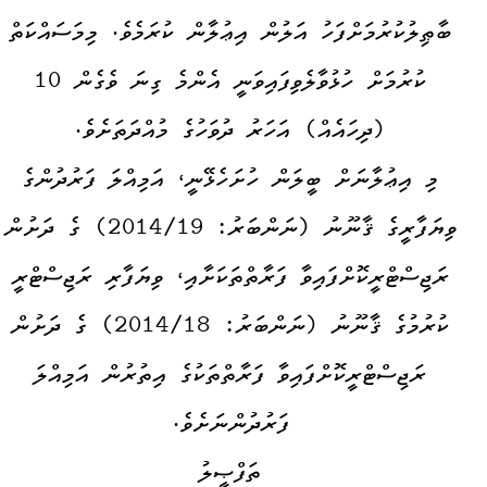
ބާޠިލުކުރުމަށްފަހު އަލުން އިޢުލާން ކުރަމެވެ. މިމަސައްކަތް
ކުރުމަށް ހުޅުވާލެވިފައިވަނީ އެންމެ ގިނަ ވެގެން 10
(ދިހައެއް) އަހަރު ދުވަހުގެ މުއްދަތަށެވެ.
މި އިޢުލާނަށް ބީލަން ހުށަހެޅޭނީ، އަމިއްލަ ފަރުދުންގެ
ވިޔަފާރީގެ ޤާނޫނު (ނަންބަރު: 2014/19) ގެ ދަށުން
ރަޖިސްޓްރީކޮށްފައިވާ ފަރާތްތަކަށާއި، ވިޔަފާރި ރަޖިސްޓްރީ
ކުރުމުގެ ޤާނޫނު (ނަންބަރު: 2014/18) ގެ ދަށުން
ރަޖިސްޓްރީކޮށްފައިވާ ފަރާތްތަކުގެ އިތުރުން އަމިއްލަ
ފަރުދުންނަށެވެ.
ތަފްޞީލު