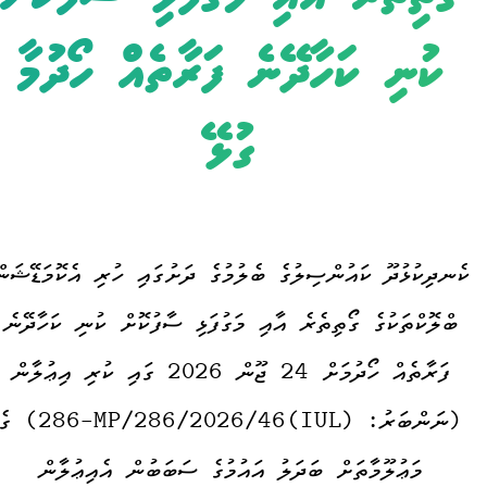
ކުނި ކަހާދޭނެ ފަރާތެއް ހޯދުމާ
ގުޅޭ
ކެނދިކުޅުދޫ ކައުންސިލުގެ ބެލުމުގެ ދަށުގައި ހުރި އެކޮމަޑޭޝަނ
ބްލޮކްތަކުގެ ގޯތިތެރެ އާއި މަގުފަޅި ސާފުކޮށް ކުނި ކަހާދޭނެ
ފަރާތެއް ހޯދުމަށް 24 ޖޫން 2026 ގައި ކުރި އިޢުލާން
(ނަންބަރު: (IUL)286-MP/286/2026/46) 
މަޢުލޫމާތަށް ބަދަލު އައުމުގެ ސަބަބުން އެއިޢުލާން