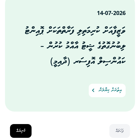
14-07-2026
ވަޒީފާއަށް ކުރިމަތިލި ފަރާތްތަކަށް ޕޮއިންޓު
ލިބުނުގޮތުގެ ޝީޓު އާއްމު ކުރުން –
ކައުންސިލް އޮފިސަރ (ދާއިމީ)
އިތުރަށް ކިޔާލަން
ފަހަތައް
ކުރިޔައް