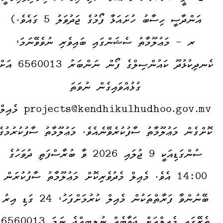
އަންދާސީ ހިސާބު ހުށައަޅާ ފޯމުގެ ޖަދުވަލު 5 ގައެވެ.)
ރ - މަޢުލޫމާތު ސެޝަންގައި ބައިވެރި ނުވެވޭނަމަ،
ކެނދިކުޅުދޫ ކައުންސިލްގެ ފޯން ނަންބަރު 560013
ގުޅުއްވައިގެން ނުވަތަ
projects@kendhikulhudhoo.gov.mv މެއިލ
ކޮށްގެން މަޢުލޫމާތު ސާފުކުރެވޭނެއެވެ. މަޢުލޫމާތު ސާފުކުރުމުގެ
ސުންގަޑިއަކީ 9 ޖުލައި 2026 ވާ ބުރާސްފަތި ދުވަހުގެ
14:00 އެވެ. މެއިލް މެދުވެރިކޮށް މަޢުލޫމާތު ސާފުކުރަން
ބޭނުންވާ ފަރާތްތަކުން މެއިލް ކުރުމަށްފަހު، 24 ގަޑި އިރު
ތެރޭގައި މެއިލްއަށް ޖަވާބެއް ނުލިބިއްޖެ ނަމަ 6560013