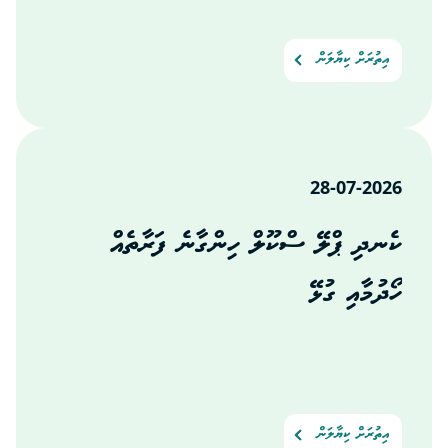
އިތުރަށް ކިޔާލަން
28-07-2026
ކެނދި ޕްލޭ ސްކޫލް ހިންގާނެ ފަރާތެއް
ހޯދުމާއި ގުޅޭ
އިތުރަށް ކިޔާލަން