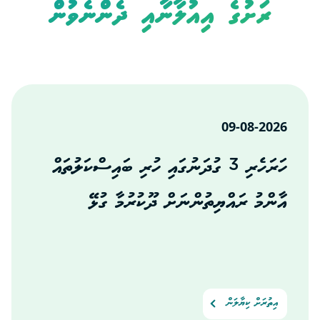
ރަށުގެ އިއުލާނާއި ދެންނެވުން
09-08-2026
ހަރަހެރި 3 ގުދަނުގައި ހުރި ބައިސްކަލުތައް
އާންމު ރައްޔިތުންނަށް ދޫކުރުމާ ގުޅޭ
އިތުރަށް ކިޔާލަން