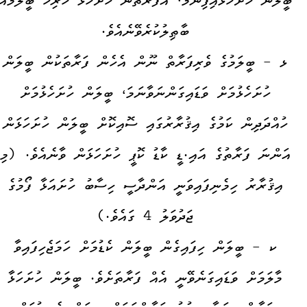
ބީލަން ހުށަހަޅައިފިނަމަ، އެފަރާތުން ހުށަހަޅާ ހުރިހާ ބީލަމެއް
ބާޠިލުކުރެވޭނެއެވެ.
ޅ - ބީލަމުގެ ވެރިފަރާތް ނޫން އެހެން ފަރާތަކުން ބީލަން
ހުށަހެޅުމަށް ވަޑައިގަންނަވާނަމަ، ބީލަން ހުށަހެޅުމަށް
ހުއްދަދިން ކަމުގެ އިޤުރާރުގައި ސޮއިކޮށް ބީލަން ހުށަހަޅަން
އަންނަ ފަރާތުގެ އައި.ޑީ ކާޑު ކޮޕީ ހުށަހަޅަން ވާނެއެވެ. (މި
އިޤުރާރު ހިމެނިފައިވަނީ އަންދާސީ ހިސާބު ހުށައަޅާ ފޯމުގެ
ޖަދުވަލު 4 ގައެވެ.)
ކ - ބީލަން ހިފައިގެން ބީލަން ކެޑުމަށް ހަމަޖެހިފައިވާ
މާލަމަށް ވަޑައިގަނެވޭނީ އެއް ފަރާތަށެވެ. ބީލަން ހުށަހަޅާ