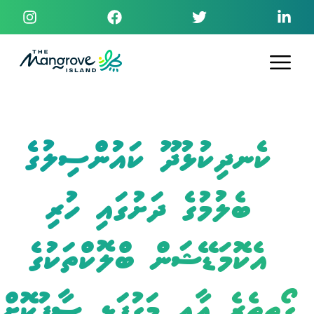
ކެނދިކުޅުދޫ ކައުންސިލުގެ
ބެލުމުގެ ދަށުގައި ހުރި
އެކޮމަޑޭޝަން ބްލޮކްތަކުގެ
ގޯތިތެރެ އާއި މަގުފަޅި ސާފުކޮށް