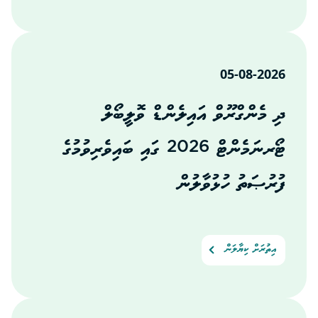
05-08-2026
ދި މެންގްރޫވް އައިލެންޑް ވޮލީބޯލް
ޓޯރނަމެންޓް 2026 ގައި ބައިވެރިވުމުގެ
ފުރުޞަތު ހުޅުވާލުން
އިތުރަށް ކިޔާލަން