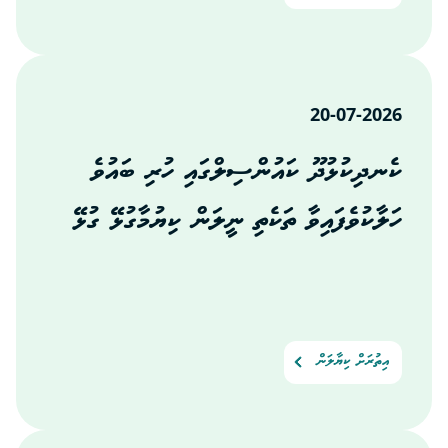
20-07-2026
ކެނދިކުޅުދޫ ކައުންސިލްގައި ހުރި ބައުވެ
ހަލާކުވެފައިވާ ތަކެތި ނީލަން ކިޔުމާގުޅޭ ގުޅޭ
އިތުރަށް ކިޔާލަން