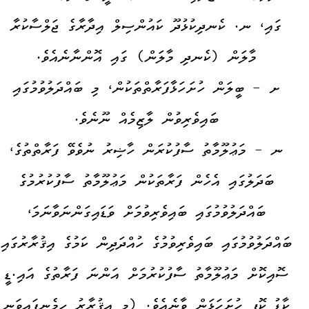
ގައި، ނ. ކެނދިކުޅުދޫ ކައުންސިލް އިދާރާގެ ޖަލްސާކުރާ
މާލަން (ކެނދި މާލަން) ގައި އޮންނާނެއެވެ.
ށ - ބީލަން ހުށަހަޅާފަރާތްތަކުން، މި ބައްދަލުވުމުގައި
ބައިވެރިވުން ލާޒިމެއް ނޫނެވެ.
ނ - މަޢުލޫމާތު ސާފުކުރަން ހާޟިރު ނުވެވޭ ފަރާތްތުގެ،
ބަދަލުގައި އެހެން ފަރާތަކުން މަޢުލޫމާތު ސާފުކުރުމުގެ
ބައްދަލުވުމުގައި ބައިވެރިވުމަށް ވަޑައިގަންނަވާނަމަ،
ބައްދަލުވުމުގައި ބައިވެރިވުމުގެ ހުއްދަދިން ކަމުގެ އިޤުރާރުގައި
ސޮއިކޮށް މަޢުލޫމާތު ސާފުކުރުމަށް އަންނަ ފަރާތުގެ އައި.ޑީ
ކާޑު ކޮޕީ ހުށަހަޅަން ވާނެއެވެ. (މި އިޤުރާރު ހިމެނިފައިވަނީ