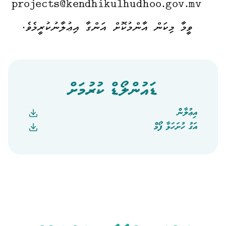
projects@kendhikulhudhoo.gov.mv
ވީމާ މިކަން އާންމުކޮށް އަންގާ އިޢުލާނުކުރީމެވެ.
ޑައުންލޯޑް ކުރުމަށް
އިޢުލާން
އަގު ހުށަހަޅާ ފޯމް