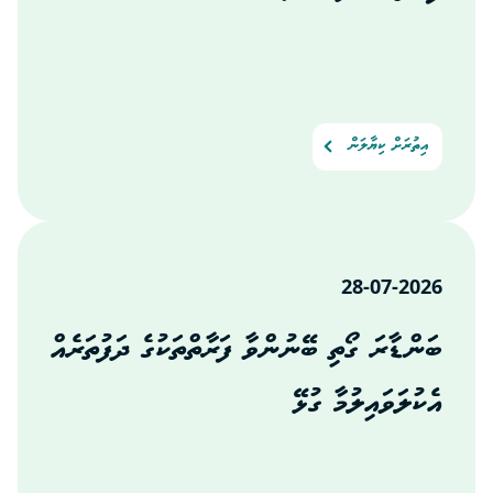
އިތުރަށް ކިޔާލަން
28-07-2026
ބަންޑާރަ ގޯތި ބޭނުންވާ ފަރާތްތަކުގެ ދަފުތަރެއް
އެކުލަވައިލުމާ ގުޅޭ